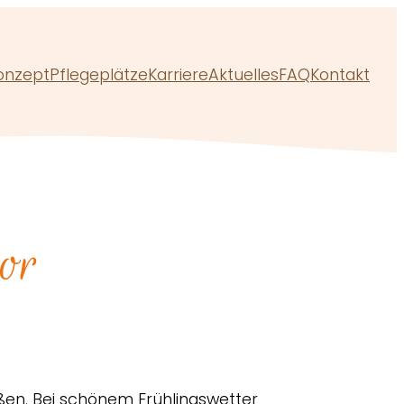
onzept
Pflegeplätze
Karriere
Aktuelles
FAQ
Kontakt
or
ßen. Bei schönem Frühlingswetter