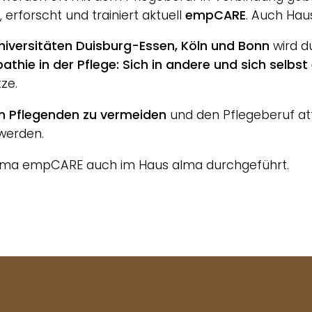
, erforscht und trainiert aktuell
empCARE
. Auch Haus
niversitäten Duisburg-Essen, Köln und Bonn
wird d
athie in der Pflege: Sich in andere und sich selbst
ze.
n Pflegenden zu vermeiden
und den Pflegeberuf attr
werden.
hema empCARE auch im Haus alma durchgeführt.