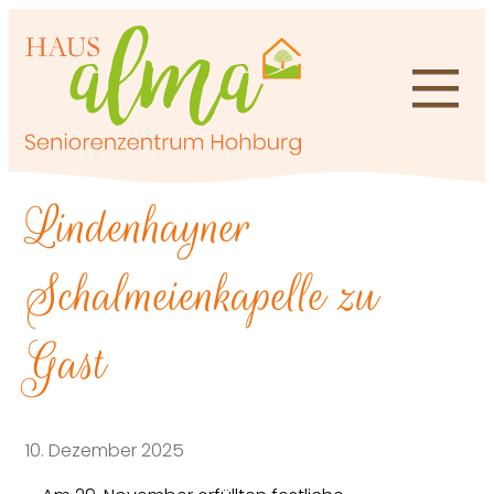
Zum
Inhalt
springen
Lindenhayner
Schalmeienkapelle zu
Gast
10. Dezember 2025