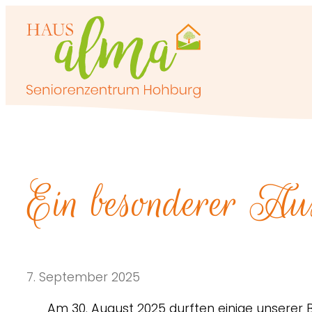
Zum
Inhalt
springen
Ein besonderer Au
7. September 2025
Am 30. August 2025 durften einige unserer